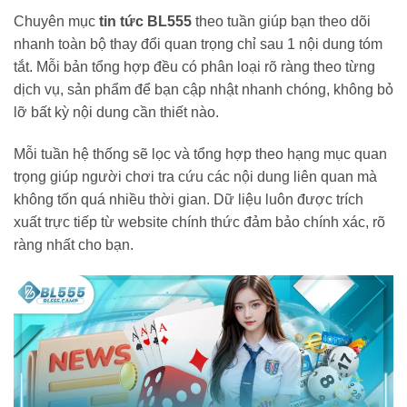
Chuyên mục
tin tức BL555
theo tuần giúp bạn theo dõi
nhanh toàn bộ thay đổi quan trọng chỉ sau 1 nội dung tóm
tắt. Mỗi bản tổng hợp đều có phân loại rõ ràng theo từng
dịch vụ, sản phẩm để bạn cập nhật nhanh chóng, không bỏ
lỡ bất kỳ nội dung cần thiết nào.
Mỗi tuần hệ thống sẽ lọc và tổng hợp theo hạng mục quan
trọng giúp người chơi tra cứu các nội dung liên quan mà
không tốn quá nhiều thời gian. Dữ liệu luôn được trích
xuất trực tiếp từ website chính thức đảm bảo chính xác, rõ
ràng nhất cho bạn.