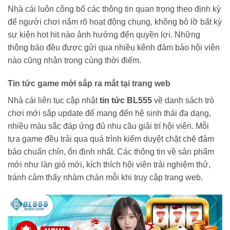
Nhà cái luôn công bố các thông tin quan trọng theo định kỳ
để người chơi nắm rõ hoạt động chung, không bỏ lỡ bất kỳ
sự kiện hot hit nào ảnh hưởng đến quyền lợi. Những
thông báo đều được gửi qua nhiều kênh đảm bảo hội viên
nào cũng nhận trong cùng thời điểm.
Tin tức game mới sắp ra mắt tại trang web
Nhà cái liên tục cập nhật
tin tức BL555
về danh sách trò
chơi mới sắp update để mang đến hệ sinh thái đa dạng,
nhiều màu sắc đáp ứng đủ nhu cầu giải trí hội viên. Mỗi
tựa game đều trải qua quá trình kiểm duyệt chặt chẽ đảm
bảo chuẩn chỉn, ổn định nhất. Các thông tin về sản phẩm
mới như làn gió mới, kích thích hội viên trải nghiệm thử,
tránh cảm thấy nhàm chán mỗi khi truy cập trang web.