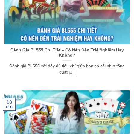
Đánh Giá BL555 Chi Tiết – Có Nên Đến Trải Nghiệm Hay
Không?
Đánh giá BL555 với đầy đủ tiêu chí giúp bạn có cái nhìn tổng
quát [...]
10
Th11