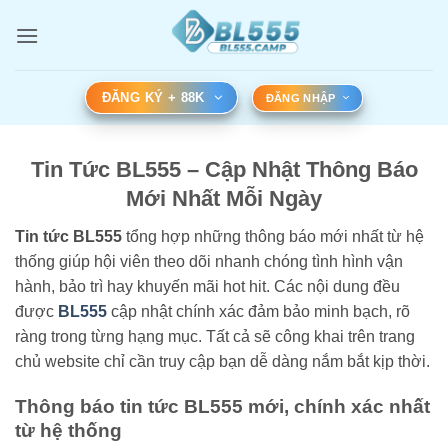
Bỏ
qua
nội
dung
ĐĂNG KÝ + 88K
ĐĂNG NHẬP
Tin Tức BL555 – Cập Nhật Thông Báo
Mới Nhất Mỗi Ngày
Tin tức BL555
tổng hợp những thông báo mới nhất từ hệ
thống giúp hội viên theo dõi nhanh chóng tình hình vận
hành, bảo trì hay khuyến mãi hot hit. Các nội dung đều
được
BL555
cập nhật chính xác đảm bảo minh bạch, rõ
ràng trong từng hạng mục. Tất cả sẽ công khai trên trang
chủ website chỉ cần truy cập bạn dễ dàng nắm bắt kịp thời.
Thông báo tin tức BL555 mới, chính xác nhất
từ hệ thống