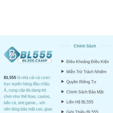
Chính Sách
Điều Khoảng Điều Kiện
Miễn Trừ Trách Nhiệm
BL555
là nhà cái cá cược
Quyền Riêng Tư
trực tuyến hàng đầu châu
Á, cung cấp đa dạng trò
Chinh Sách Bảo Mật
chơi như thể thao, casino,
Liên Hệ BL555
bắn cá, slot game... với
nền tảng bảo mật cao, giao
Giới Thiệu BL555