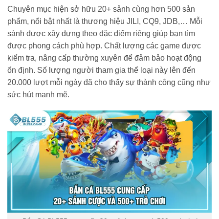
Chuyên mục hiện sở hữu 20+ sảnh cùng hơn 500 sản
phẩm, nổi bật nhất là thương hiệu JILI, CQ9, JDB,… Mỗi
sảnh được xây dựng theo đặc điểm riêng giúp bạn tìm
được phong cách phù hợp. Chất lượng các game được
kiểm tra, nâng cấp thường xuyên để đảm bảo hoạt động
ổn định. Số lượng người tham gia thể loại này lên đến
20.000 lượt mỗi ngày đã cho thấy sự thành công cũng như
sức hút mạnh mẽ.