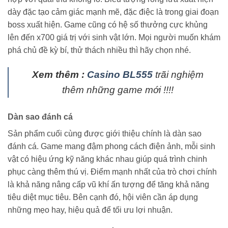
dày đặc tạo cảm giác mạnh mẽ, đặc điệc là trong giai đoạn
boss xuất hiện. Game cũng có hệ số thưởng cực khủng
lên đến x700 giá trị với sinh vật lớn. Mọi người muốn khám
phá chủ đề kỳ bí, thử thách nhiều thì hãy chọn nhé.
Xem thêm :
Casino BL555
trãi nghiệm
thêm những game mới !!!!
Dàn sao đánh cá
Sản phẩm cuối cùng được giới thiệu chính là dàn sao
đánh cá. Game mang đậm phong cách điện ảnh, mỗi sinh
vật có hiệu ứng kỹ năng khác nhau giúp quá trình chinh
phục càng thêm thú vị. Điểm mạnh nhất của trò chơi chính
là khả năng nâng cấp vũ khí ấn tượng để tăng khả năng
tiêu diệt mục tiêu. Bên cạnh đó, hội viên cần áp dụng
những mẹo hay, hiệu quả để tối ưu lợi nhuận.