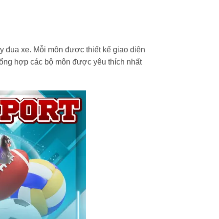
y đua xe. Mỗi môn được thiết kế giao diện
ng tổng hợp các bộ môn được yêu thích nhất