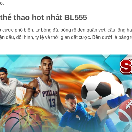
o.
hể thao hot nhất BL555
 cược phổ biến, từ bóng đá, bóng rổ đến quần vợt, cầu lông ha
ề trận đấu, đội hình, tỷ lệ và thời gian đặt cược. Bên dưới là bả