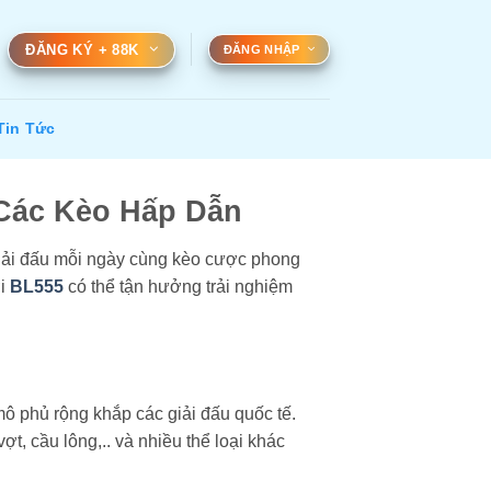
ĐĂNG KÝ + 88K
ĐĂNG NHẬP
Tin Tức
Các Kèo Hấp Dẫn
giải đấu mỗi ngày cùng kèo cược phong
ới
BL555
có thể tận hưởng trải nghiệm
mô phủ rộng khắp các giải đấu quốc tế.
t, cầu lông,.. và nhiều thể loại khác