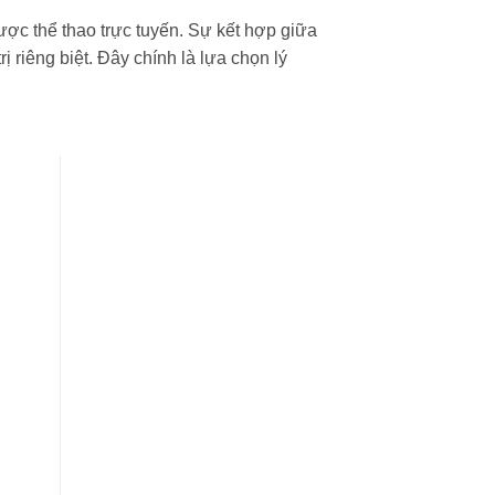
ợc thể thao trực tuyến. Sự kết hợp giữa
 riêng biệt. Đây chính là lựa chọn lý