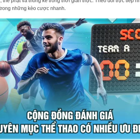
, thẻ phạt và thống kê trong thời gian thực. Theo dõi trực tiếp 
t trong những kèo cược nhanh.