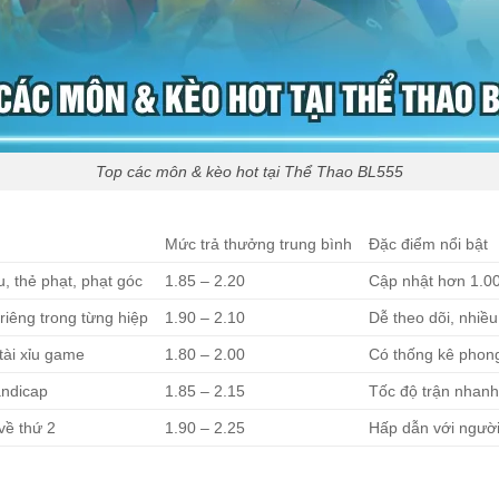
Top các môn & kèo hot tại Thể Thao BL555
Mức trả thưởng trung bình
Đặc điểm nổi bật
u, thẻ phạt, phạt góc
1.85 – 2.20
Cập nhật hơn 1.00
riêng trong từng hiệp
1.90 – 2.10
Dễ theo dõi, nhiều
 tài xỉu game
1.80 – 2.00
Có thống kê phong 
andicap
1.85 – 2.15
Tốc độ trận nhanh,
 về thứ 2
1.90 – 2.25
Hấp dẫn với người 