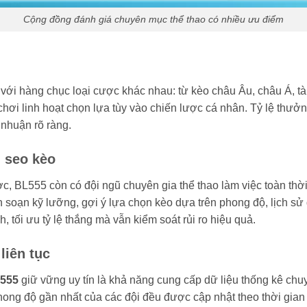
Cộng đồng đánh giá chuyên mục thể thao có nhiều ưu điểm
ới hàng chục loại cược khác nhau: từ kèo châu Âu, châu Á, tài
chơi linh hoạt chọn lựa tùy vào chiến lược cá nhân. Tỷ lệ thưở
 nhuận rõ ràng.
, seo kèo
 BL555 còn có đội ngũ chuyên gia thể thao làm việc toàn thời 
 soạn kỹ lưỡng, gợi ý lựa chọn kèo dựa trên phong độ, lịch sử 
 tối ưu tỷ lệ thắng mà vẫn kiểm soát rủi ro hiệu quả.
liên tục
L555
giữ vững uy tín là khả năng cung cấp dữ liệu thống kê chuy
phong độ gần nhất của các đội đều được cập nhật theo thời gian 