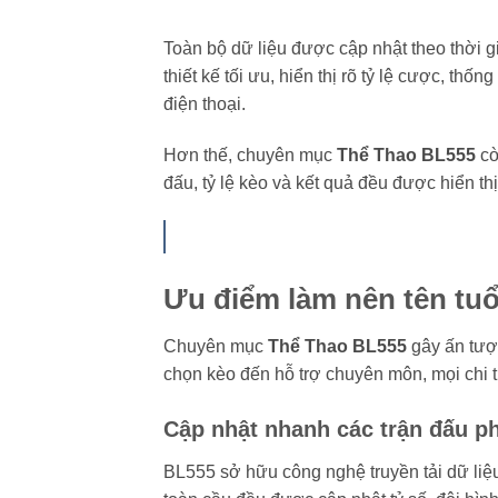
Toàn bộ dữ liệu được cập nhật theo thời gi
thiết kế tối ưu, hiển thị rõ tỷ lệ cược, thố
điện thoại.
Hơn thế, chuyên mục
Thể Thao BL555
cò
đấu, tỷ lệ kèo và kết quả đều được hiển th
Ưu điểm làm nên tên tu
Chuyên mục
Thể Thao BL555
gây ấn tượ
chọn kèo đến hỗ trợ chuyên môn, mọi chi 
Cập nhật nhanh các trận đấu ph
BL555 sở hữu công nghệ truyền tải dữ liệu 