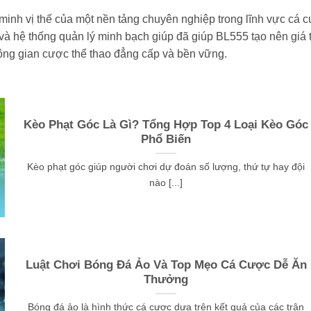
nh vị thế của một nền tảng chuyên nghiệp trong lĩnh vực cá cư
à hệ thống quản lý minh bạch giúp đã giúp BL555 tạo nên giá trị
ông gian cược thể thao đẳng cấp và bền vững.
Kèo Phạt Góc Là Gì? Tổng Hợp Top 4 Loại Kèo Góc
Phổ Biến
Kèo phạt góc giúp người chơi dự đoán số lượng, thứ tự hay đội
nào [...]
Luật Chơi Bóng Đá Ảo Và Top Mẹo Cá Cược Dễ Ăn
Thưởng
Bóng đá ảo là hình thức cá cược dựa trên kết quả của các trận