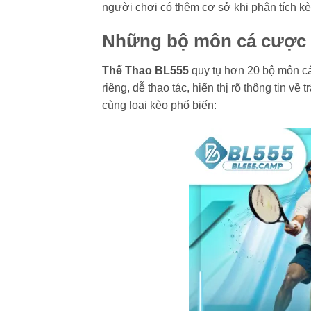
người chơi có thêm cơ sở khi phân tích kè
Những bộ môn cá cược t
Thể Thao BL555
quy tụ hơn 20 bộ môn cá
riêng, dễ thao tác, hiển thị rõ thông tin v
cùng loại kèo phổ biến: