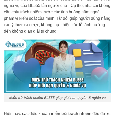
nghĩa vụ của BL555 lẫn người chơi. Cụ thể, nhà cái không
cần chịu trách nhiệm trước các tình huống nằm ngoài
phạm vi kiểm soát của mình. Từ đó, giúp người dùng nâng
cao ý thức cá cược, không thực hiện các lỗi ảnh hưởng
đến không gian giải trí chung.
Miễn trừ trách nhiệm BL555 giúp giới hạn quyền & nghĩa vụ
Hiện nay, các điều khoản
miễn trừ trách nhiệm
đều được