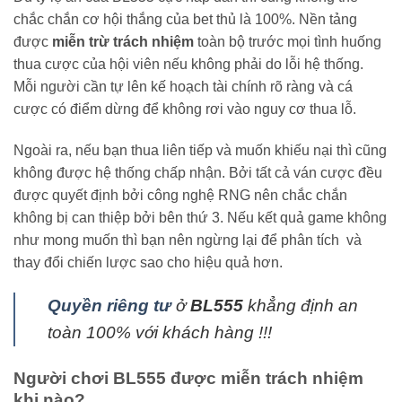
chắc chắn cơ hội thắng của bet thủ là 100%. Nền tảng
được
miễn trừ trách nhiệm
toàn bộ trước mọi tình huống
thua cược của hội viên nếu không phải do lỗi hệ thống.
Mỗi người cần tự lên kế hoạch tài chính rõ ràng và cá
cược có điểm dừng để không rơi vào nguy cơ thua lỗ.
Ngoài ra, nếu bạn thua liên tiếp và muốn khiếu nại thì cũng
không được hệ thống chấp nhận. Bởi tất cả ván cược đều
được quyết định bởi công nghệ RNG nên chắc chắn
không bị can thiệp bởi bên thứ 3. Nếu kết quả game không
như mong muốn thì bạn nên ngừng lại để phân tích và
thay đổi chiến lược sao cho hiệu quả hơn.
Quyền riêng tư
ở
BL555
khẳng định an
toàn 100% với khách hàng !!!
Người chơi BL555 được miễn trách nhiệm
khi nào?