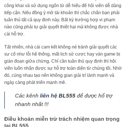
công khai và sử dụng ngôn từ dễ hiểu để hội viên dễ dàng
tiếp cận. Nếu đồng ý mở tài khoản thì chắc chắn bạn phải
tuân thủ tất cả quy định này. Bất kỳ trường hợp vi phạm
nào cũng phải tự giải quyết thiệt hại mà không được nhà
cái hỗ trợ.
Tất nhiên, nhà cái cam kết không né tránh giải quyết các
sự cố như lỗi hệ thống, mất lịch sử cược hay ván game bị
gián đoạn giữa chừng. Chỉ cần tuân thủ quy định thì hội
viên luôn nhận được sự hỗ trợ toàn diện từ chúng tôi. Nhờ
đó, cùng nhau tạo nên không gian giải trí lành mạnh và
ngày càng phát triển mạnh mẽ.
Các kênh
liên hệ
BL555
để được hổ trợ
nhanh nhất !!!
Điều khoản miễn trừ trách nhiệm quan trọng
tại BL555