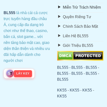
Miễn Trừ Trách Nhiệm
BL555
là nhà cái cá cược
Quyền Riêng Tư
trực tuyến hàng đầu châu
Á, cung cấp đa dạng trò
Chinh Sách Bảo Mật
chơi như thể thao, casino,
Liên Hệ BL555
bắn cá, slot game... với
nền tảng bảo mật cao, giao
Giới Thiệu BL555
diện thân thiện và nhiều ưu
đãi hấp dẫn dành cho
người chơi
BL555
-
BL555
-
BL555
-
BL555
-
BL555
-
BL555
-
S
T
LẤY KEY
BL555
KK55
-
KK55
-
KK55
-
KK55