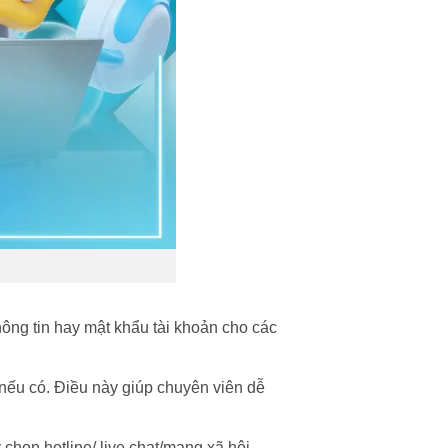
ông tin hay mật khẩu tài khoản cho các
 nếu có. Điều này giúp chuyên viên dễ
chọn hotline/ live chat/mạng xã hội.