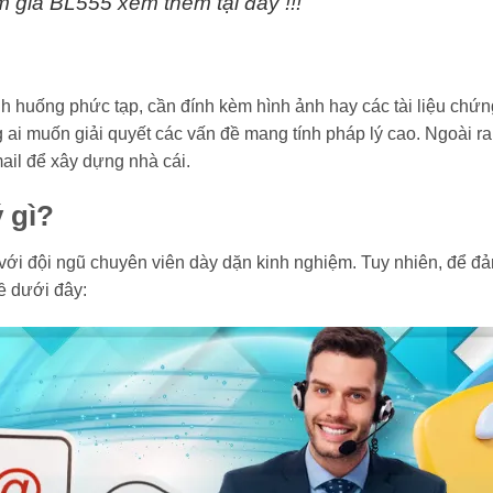
m gia BL555 xem thêm tại đây !!!
h huống phức tạp, cần đính kèm hình ảnh hay các tài liệu chứn
 ai muốn giải quyết các vấn đề mang tính pháp lý cao. Ngoài ra
ail để xây dựng nhà cái.
 gì?
ến với đội ngũ chuyên viên dày dặn kinh nghiệm. Tuy nhiên, để đ
đề dưới đây: