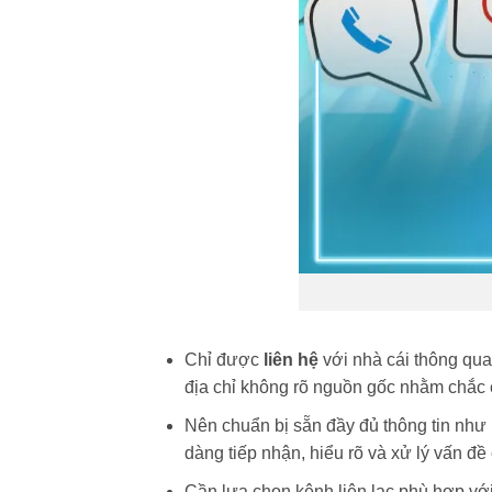
Chỉ được
liên hệ
với nhà cái thông qua
địa chỉ không rõ nguồn gốc nhằm chắc 
Nên chuẩn bị sẵn đầy đủ thông tin như 
dàng tiếp nhận, hiểu rõ và xử lý vấn đề
Cần lựa chọn kênh liên lạc phù hợp với