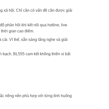
g xã hội. Chỉ cần có vấn đề cần được giải
 phản hồi khi kết nối qua hotline, live
 thời gian cao điểm.
ái. Vì thế, sẵn sàng lắng nghe và giải
h bạch. BL555 cam kết không thiên vị bất
tắc riêng nên phù hợp với từng tình huống