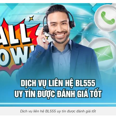
Dịch vụ liên hệ BL555 uy tín được đánh giá tốt