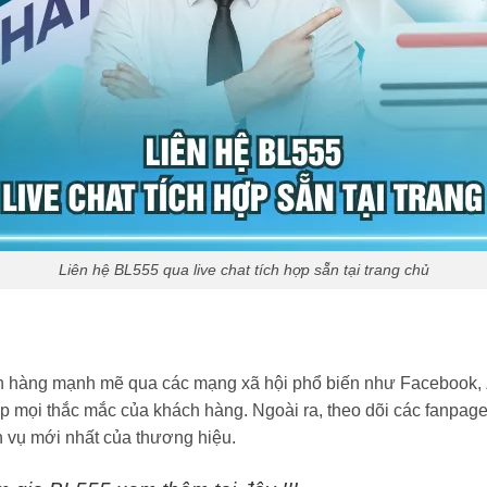
Liên hệ BL555 qua live chat tích hợp sẵn tại trang chủ
ách hàng mạnh mẽ qua các mạng xã hội phổ biến như Facebook,
đáp mọi thắc mắc của khách hàng. Ngoài ra, theo dõi các fanpa
h vụ mới nhất của thương hiệu.