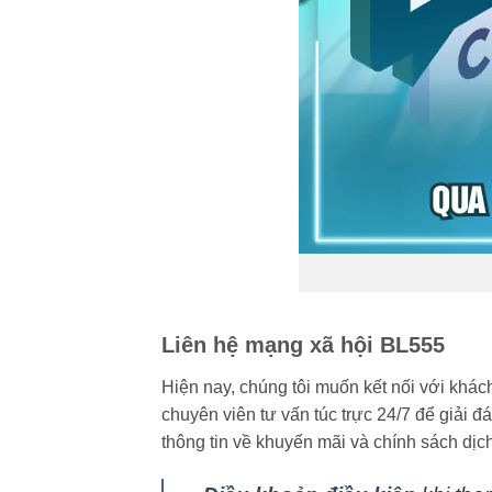
Liên hệ mạng xã hội BL555
Hiện nay, chúng tôi muốn kết nối với kh
chuyên viên tư vấn túc trực 24/7 để giải 
thông tin về khuyến mãi và chính sách dịc