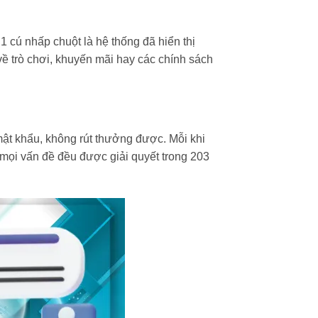
1 cú nhấp chuột là hệ thống đã hiển thị
 về trò chơi, khuyến mãi hay các chính sách
ật khẩu, không rút thưởng được. Mỗi khi
 mọi vấn đề đều được giải quyết trong 203