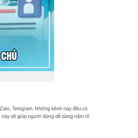
 Zalo, Telegram. Những kênh này đều có
ge này sẽ giúp người dùng dễ dàng nắm rõ