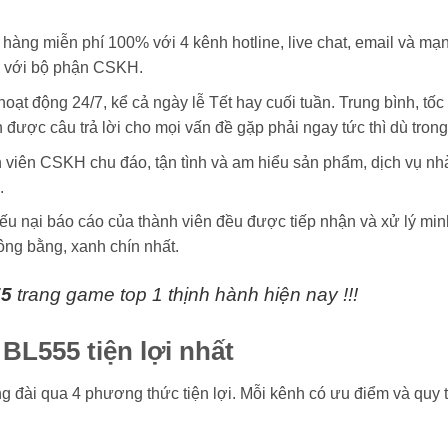
hàng miễn phí 100% với 4 kênh hotline, live chat, email và mạn
ệ
với bộ phận CSKH.
 động 24/7, kể cả ngày lễ Tết hay cuối tuần. Trung bình, tốc độ
n được câu trả lời cho mọi vấn đề gặp phải ngay tức thì dù trong
iên CSKH chu đáo, tận tình và am hiểu sản phẩm, dịch vụ nhà c
.
iếu nại báo cáo của thành viên đều được tiếp nhận và xử lý min
công bằng, xanh chín nhất.
55
trang game top 1 thịnh hành hiện nay !!!
BL555 tiện lợi nhất
ổng đài qua 4 phương thức tiện lợi. Mỗi kênh có ưu điểm và quy 