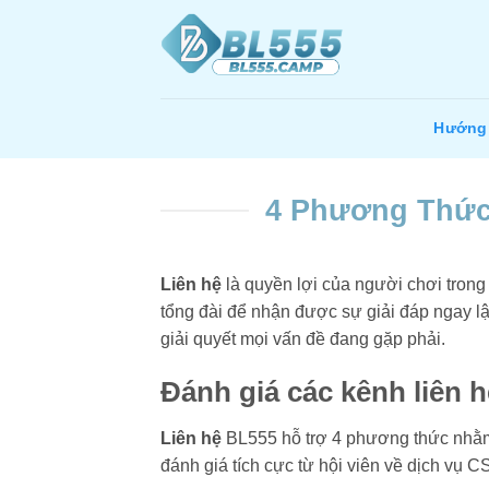
Bỏ
qua
nội
dung
Hướng
4 Phương Thức
Liên hệ
là quyền lợi của người chơi trong 
tổng đài để nhận được sự giải đáp ngay 
giải quyết mọi vấn đề đang gặp phải.
Đánh giá các kênh liên h
Liên hệ
BL555 hỗ trợ 4 phương thức nhằm 
đánh giá tích cực từ hội viên về dịch vụ 