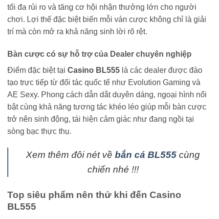
tối đa rủi ro và tăng cơ hội nhận thưởng lớn cho người
chơi. Lợi thế đặc biệt biến mỗi ván cược không chỉ là giải
trí mà còn mở ra khả năng sinh lời rõ rệt.
Bàn cược có sự hỗ trợ của Dealer chuyên nghiệp
Điểm đặc biệt tại
Casino BL555
là các dealer được đào
tạo trực tiếp từ đối tác quốc tế như Evolution Gaming và
AE Sexy. Phong cách dẫn dắt duyên dáng, ngoại hình nổi
bật cùng khả năng tương tác khéo léo giúp mỗi bàn cược
trở nên sinh động, tái hiện cảm giác như đang ngồi tại
sòng bạc thực thụ.
Xem thêm đôi nét về
bắn cá BL555
cùng
chiến nhé !!!
Top siêu phẩm nên thử khi đến Casino
BL555