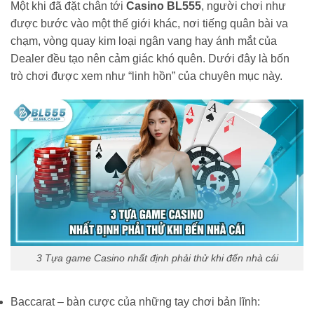
Một khi đã đặt chân tới
Casino BL555
, người chơi như
được bước vào một thế giới khác, nơi tiếng quân bài va
chạm, vòng quay kim loại ngân vang hay ánh mắt của
Dealer đều tạo nên cảm giác khó quên. Dưới đây là bốn
trò chơi được xem như “linh hồn” của chuyên mục này.
3 Tựa game Casino nhất định phải thử khi đến nhà cái
Baccarat – bàn cược của những tay chơi bản lĩnh: