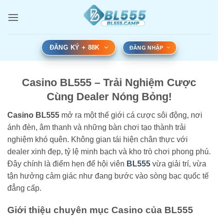
Bỏ
qua
nội
dung
ĐĂNG KÝ + 88K
ĐĂNG NHẬP
Casino BL555 – Trải Nghiệm Cược
Cùng Dealer Nóng Bỏng!
Casino BL555
mở ra một thế giới cá cược sôi động, nơi
ánh đèn, âm thanh và những bàn chơi tạo thành trải
nghiệm khó quên. Không gian tái hiện chân thực với
dealer xinh đẹp, tỷ lệ minh bạch và kho trò chơi phong phú.
Đây chính là điểm hẹn để hội viên
BL555
vừa giải trí, vừa
tận hưởng cảm giác như đang bước vào sòng bạc quốc tế
đẳng cấp.
Giới thiệu chuyên mục Casino của BL555