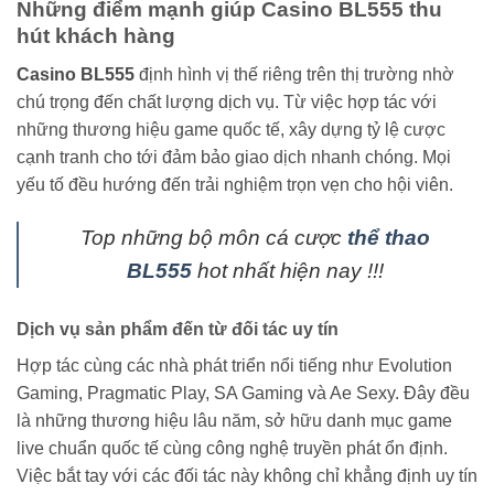
Những điểm mạnh giúp Casino BL555 thu
hút khách hàng
Casino BL555
định hình vị thế riêng trên thị trường nhờ
chú trọng đến chất lượng dịch vụ. Từ việc hợp tác với
những thương hiệu game quốc tế, xây dựng tỷ lệ cược
cạnh tranh cho tới đảm bảo giao dịch nhanh chóng. Mọi
yếu tố đều hướng đến trải nghiệm trọn vẹn cho hội viên.
Top những bộ môn cá cược
thể thao
BL555
hot nhất hiện nay !!!
Dịch vụ sản phẩm đến từ đối tác uy tín
Hợp tác cùng các nhà phát triển nổi tiếng như Evolution
Gaming, Pragmatic Play, SA Gaming và Ae Sexy. Đây đều
là những thương hiệu lâu năm, sở hữu danh mục game
live chuẩn quốc tế cùng công nghệ truyền phát ổn định.
Việc bắt tay với các đối tác này không chỉ khẳng định uy tín