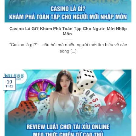
Casino Là Gì? Khám Phá Toàn Tập Cho Người Mới Nhập
Môn
“Casino là gì?” – câu hỏi mà nhiều người mới tìm hiểu về các
sòng [...]
10
Th11