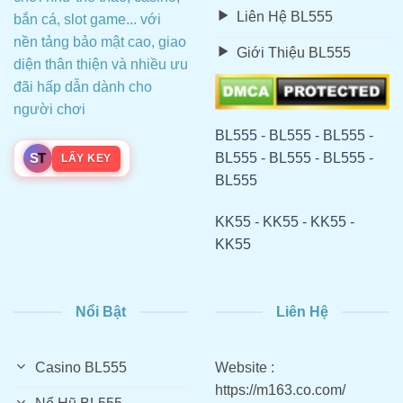
Liên Hệ BL555
bắn cá, slot game... với
nền tảng bảo mật cao, giao
Giới Thiệu BL555
diện thân thiện và nhiều ưu
đãi hấp dẫn dành cho
người chơi
BL555
-
BL555
-
BL555
-
BL555
-
BL555
-
BL555
-
S
T
LẤY KEY
BL555
KK55
-
KK55
-
KK55
-
KK55
Nổi Bật
Liên Hệ
Casino BL555
Website :
https://m163.co.com/