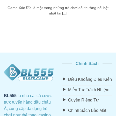
Game Xóc Đĩa là một trong những trò chơi đổi thưởng nổi bật
nhất tại [...]
Chính Sách
Điều Khoảng Điều Kiện
Miễn Trừ Trách Nhiệm
BL555
là nhà cái cá cược
Quyền Riêng Tư
trực tuyến hàng đầu châu
Á, cung cấp đa dạng trò
Chinh Sách Bảo Mật
chơi như thể thao, casino,