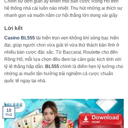
Chính sự đơn giản ấy khiến mỗi bàn cược Rồng Hổ trên
hệ thống nhà cái luôn náo nhiệt. Thu hút những ai thích sự
nhanh gọn và muốn nắm cơ hội thắng lớn trong vài giây
Lời kết
Casino BL555
tái hiện trọn vẹn không khí sòng bạc hiện
đại, giúp người chơi vừa giải trí vừa thử thách bản lĩnh ở
nhiều bàn cược đặc sắc. Từ Baccarat, Roulette cho đến
Rồng Hổ, mỗi lựa chọn đều đem lại cảm giác kịch tính với
tỷ lệ thắng hấp dẫn.
BL555
chính là điểm hẹn lý tưởng cho
những ai muốn tận hưởng trải nghiệm cá cược chuẩn
quốc tế ngay tại nhà.
10
Th11