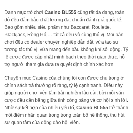
Danh mục trò chơi
Casino BL555
cũng rất đa dạng, toàn
độ đều đảm bảo chất lượng đạt chuẩn đánh giá quốc tế.
Bao gồm nhiều siêu phẩm như Baccarat, Roulette,
Blackjack, Rồng Hổ,… tất cả đều vô cùng thú vị. Mỗi bàn
chơi đều có dealer chuyên nghiệp dẫn dắt, vừa tạo sự
tương tác thú vị, vừa mang đến bầu không khí sôi động. Tỷ
lệ cược được cập nhật minh bạch theo thời gian thực, hỗ
trợ người tham gia đưa ra quyết định chính xác hơn.
Chuyên mục Casino của chúng tôi còn được chú trọng ở
chính sách trả thưởng rõ ràng, tỷ lệ cạnh tranh. Điều này
giúp người chơi yên tâm trải nghiệm lâu dài, bởi mỗi ván
cược đều cân bằng giữa tính công bằng và cơ hội sinh lời.
Nhờ sự kết hợp của nhiều yếu tố,
Casino BL555
trở thành
một điểm nhấn quan trọng trong toàn bộ hệ thống, thu hút
sự quan tâm của đông đảo hội viên.