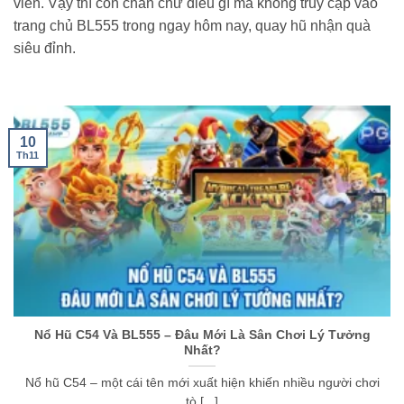
viên. Vậy thì còn chần chừ điều gì mà không truy cập vào
trang chủ BL555 trong ngay hôm nay, quay hũ nhận quà
siêu đỉnh.
10
Th11
Nổ Hũ C54 Và BL555 – Đâu Mới Là Sân Chơi Lý Tưởng
Nhất?
Nổ hũ C54 – một cái tên mới xuất hiện khiến nhiều người chơi
tò [...]