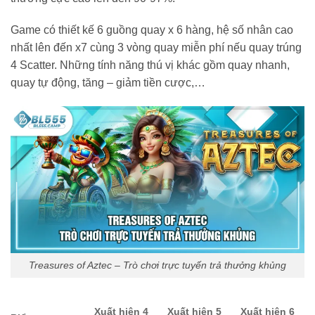
Game có thiết kế 6 guồng quay x 6 hàng, hệ số nhân cao
nhất lên đến x7 cùng 3 vòng quay miễn phí nếu quay trúng
4 Scatter. Những tính năng thú vị khác gồm quay nhanh,
quay tự động, tăng – giảm tiền cược,…
Treasures of Aztec – Trò chơi trực tuyến trả thưởng khủng
Xuất hiện 4
Xuất hiện 5
Xuất hiện 6