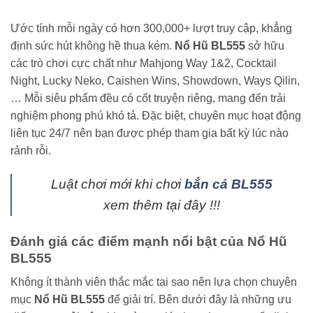
Ước tính mỗi ngày có hơn 300,000+ lượt truy cập, khẳng
định sức hút không hề thua kém.
Nổ Hũ BL555
sở hữu
các trò chơi cực chất như Mahjong Way 1&2, Cocktail
Night, Lucky Neko, Caishen Wins, Showdown, Ways Qilin,
… Mỗi siêu phẩm đều có cốt truyện riêng, mang đến trải
nghiệm phong phú khó tả. Đặc biệt, chuyên mục hoạt động
liên tục 24/7 nên bạn được phép tham gia bất kỳ lúc nào
rảnh rỗi.
Luật chơi mới khi chơi
bắn cá BL555
xem thêm tại đây !!!
Đánh giá các điểm mạnh nổi bật của Nổ Hũ
BL555
Không ít thành viên thắc mắc tại sao nên lựa chọn chuyên
mục
Nổ Hũ BL555
để giải trí. Bên dưới đây là những ưu