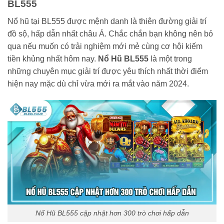
BL555
Nổ hũ tại BL555 được mệnh danh là thiên đường giải trí
đồ sộ, hấp dẫn nhất châu Á. Chắc chắn bạn không nên bỏ
qua nếu muốn có trải nghiệm mới mẻ cùng cơ hội kiếm
tiền khủng nhất hôm nay.
Nổ Hũ BL555
là một trong
những chuyên mục giải trí được yêu thích nhất thời điểm
hiện nay mặc dù chỉ vừa mới ra mắt vào năm 2024.
Nổ Hũ BL555 cập nhật hơn 300 trò chơi hấp dẫn