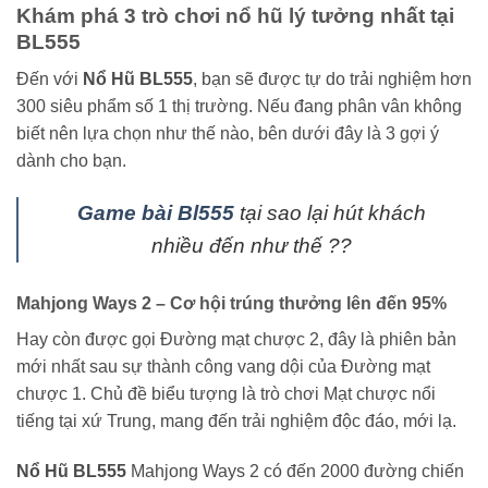
Khám phá 3 trò chơi nổ hũ lý tưởng nhất tại
BL555
Đến với
Nổ Hũ BL555
, bạn sẽ được tự do trải nghiệm hơn
300 siêu phẩm số 1 thị trường. Nếu đang phân vân không
biết nên lựa chọn như thế nào, bên dưới đây là 3 gợi ý
dành cho bạn.
Game bài Bl555
tại sao lại hút khách
nhiều đến như thế ??
Mahjong Ways 2 – Cơ hội trúng thưởng lên đến 95%
Hay còn được gọi Đường mạt chược 2, đây là phiên bản
mới nhất sau sự thành công vang dội của Đường mạt
chược 1. Chủ đề biểu tượng là trò chơi Mạt chược nổi
tiếng tại xứ Trung, mang đến trải nghiệm độc đáo, mới lạ.
Nổ Hũ BL555
Mahjong Ways 2 có đến 2000 đường chiến