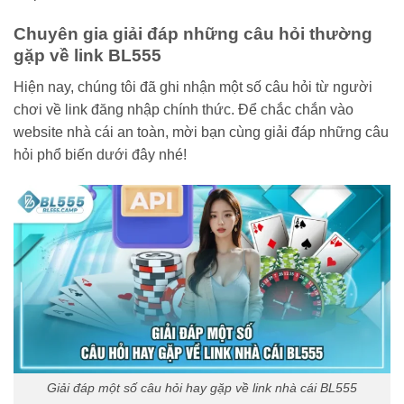
Chuyên gia giải đáp những câu hỏi thường
gặp về link BL555
Hiện nay, chúng tôi đã ghi nhận một số câu hỏi từ người
chơi về link đăng nhập chính thức. Để chắc chắn vào
website nhà cái an toàn, mời bạn cùng giải đáp những câu
hỏi phổ biến dưới đây nhé!
Giải đáp một số câu hỏi hay gặp về link nhà cái BL555