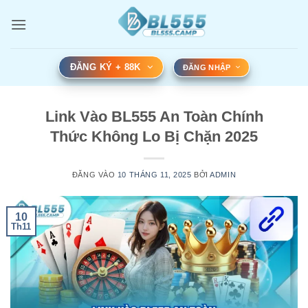
Bỏ
qua
nội
dung
ĐĂNG KÝ + 88K
ĐĂNG NHẬP
Link Vào BL555 An Toàn Chính
Thức Không Lo Bị Chặn 2025
ĐĂNG VÀO
10 THÁNG 11, 2025
BỞI
ADMIN
10
Th11