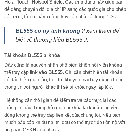
Hola, Touch, Hotspot Shield. Các ứng dụng này giúp bạn
dễ dàng chuyển đổi địa chỉ IP sang các quốc gia cho phép
cá cược, từ đó thành công truy cập nhà cái trong 1-3s.
BL555 có uy tính không
? xem thêm để
biết về thương hiệu BL555 !!!
Tài khoản BL555 bị khóa
Đây cũng là nguyên nhân phổ biến khiến hội viên không
thể truy cập
link vào BL555
. Chỉ cần phát hiện tài khoản
có dấu hiệu gian lận, trục lợi khuyến mãi hay dùng chung
thông tin với người khác thì sẽ bị khóa ngay lập tức.
Hệ thống cần thời gian để kiểm tra và xác thực lại các
thông tin này. Trong thời gian bị khóa tài khoản, người
dùng không thể truy cập liên kết của chúng tôi. Nếu bạn
muốn báo cáo khiếu nại thì đều có thể trực tiếp liên hệ với
bộ phận CSKH của nhà cái.