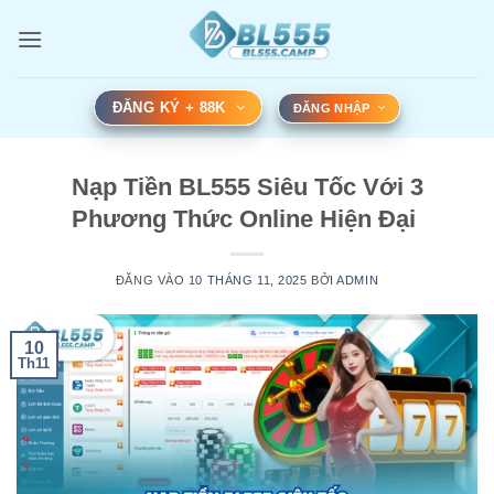
Bỏ
qua
nội
dung
ĐĂNG KÝ + 88K
ĐĂNG NHẬP
Nạp Tiền BL555 Siêu Tốc Với 3
Phương Thức Online Hiện Đại
ĐĂNG VÀO
10 THÁNG 11, 2025
BỞI
ADMIN
10
Th11