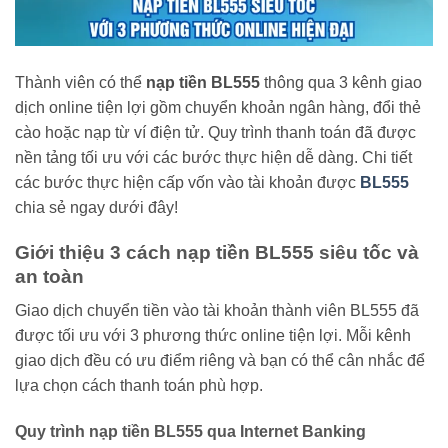
Thành viên có thể
nạp tiền BL555
thông qua 3 kênh giao
dịch online tiện lợi gồm chuyển khoản ngân hàng, đổi thẻ
cào hoặc nạp từ ví điện tử. Quy trình thanh toán đã được
nền tảng tối ưu với các bước thực hiện dễ dàng. Chi tiết
các bước thực hiện cấp vốn vào tài khoản được
BL555
chia sẻ ngay dưới đây!
Giới thiệu 3 cách nạp tiền BL555 siêu tốc và
an toàn
Giao dịch chuyển tiền vào tài khoản thành viên BL555 đã
được tối ưu với 3 phương thức online tiện lợi. Mỗi kênh
giao dịch đều có ưu điểm riêng và bạn có thể cân nhắc để
lựa chọn cách thanh toán phù hợp.
Quy trình nạp tiền BL555 qua Internet Banking