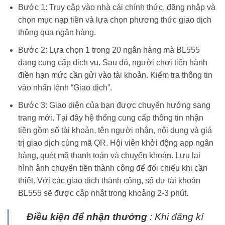
Bước 1: Truy cập vào nhà cái chính thức, đăng nhập và
chọn mục nạp tiền và lựa chọn phương thức giao dịch
thông qua ngân hàng.
Bước 2: Lựa chọn 1 trong 20 ngân hàng mà BL555
đang cung cấp dịch vụ. Sau đó, người chơi tiến hành
điền hạn mức cần gửi vào tài khoản. Kiểm tra thông tin
vào nhấn lệnh “Giao dịch”.
Bước 3: Giao diện của bạn được chuyển hướng sang
trang mới. Tại đây hệ thống cung cấp thông tin nhận
tiền gồm số tài khoản, tên người nhận, nội dung và giá
trị giao dịch cùng mã QR. Hội viên khởi động app ngân
hàng, quét mã thanh toán và chuyển khoản. Lưu lại
hình ảnh chuyển tiền thành công để đối chiếu khi cần
thiết. Với các giao dịch thành công, số dư tài khoản
BL555 sẽ được cập nhật trong khoảng 2-3 phút.
Điều kiện để nhận thưởng
: Khi đăng kí