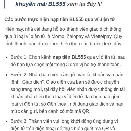
khuyến mãi BL555
xem tại đây !!!
Các bước thực hiện nạp tiền BL555 qua ví điện tử
Hiện nay, nhà cái đang hỗ trợ thành viên giao dịch thông
qua 3 loại ví điện tử là Momo, Zalopay và Viettelpay. Quy
trình thanh toán được thực hiện theo các bước dưới đây.
Bước 1: Chọn kênh
nạp tiền BL555
qua ví điện tử, sau
đó bạn lựa chọn một trong 3 đơn vị hỗ trợ thanh toán.
Bước 2: Nhập hạn mức cần gửi vào tài khoản và nhấn
lệnh “Giao dịch”. Giao diện của bạn sẽ được chuyển
sang trang mới, tại đây hội viên nhận được thông tin tài
khoản nhận tiền theo loại ví điện tử đã chọn bao gồm
loại ví điện tử, số điện thoại, nội dung giao dịch và hạn
mức cần gửi, bên cạnh có một mã QR.
Bước 3: Thành viên vui lòng khởi động ứng dụng ví
điện tử trên điện thoại để thực hiện quét mã QR và